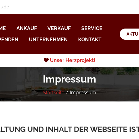
as.de
ME
ANKAUF
VERKAUF
SERVICE
AKTU
PENDEN
UNTERNEHMEN
KONTAKT
Unser Herzprojekt!
Impressum
Startseite
/
Impressum
TUNG UND INHALT DER WEBSEITE IST