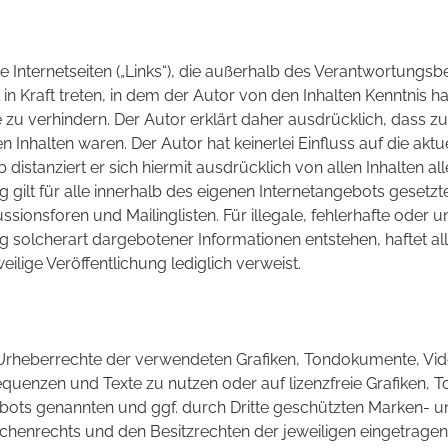
e Internetseiten („Links“), die außerhalb des Verantwortungsb
l in Kraft treten, in dem der Autor von den Inhalten Kenntnis
e zu verhindern. Der Autor erklärt daher ausdrücklich, dass z
en Inhalten waren. Der Autor hat keinerlei Einfluss auf die akt
 distanziert er sich hiermit ausdrücklich von allen Inhalten al
g gilt für alle innerhalb des eigenen Internetangebots gesetz
sionsforen und Mailinglisten. Für illegale, fehlerhafte oder 
solcherart dargebotener Informationen entstehen, haftet alle
eilige Veröffentlichung lediglich verweist.
 die Urheberrechte der verwendeten Grafiken, Tondokumente, 
sequenzen und Texte zu nutzen oder auf lizenzfreie Grafiken
gebots genannten und ggf. durch Dritte geschützten Marken- 
henrechts und den Besitzrechten der jeweiligen eingetragen