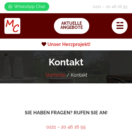
Skip
WhatsApp Chat
0221 – 20 46 16 55
to
content
☱
AKTUELLE
ANGEBOTE
Unser Herzprojekt!
Kontakt
Startseite
/
Kontakt
SIE HABEN FRAGEN? RUFEN SIE AN!
0221 – 20 46 16 55